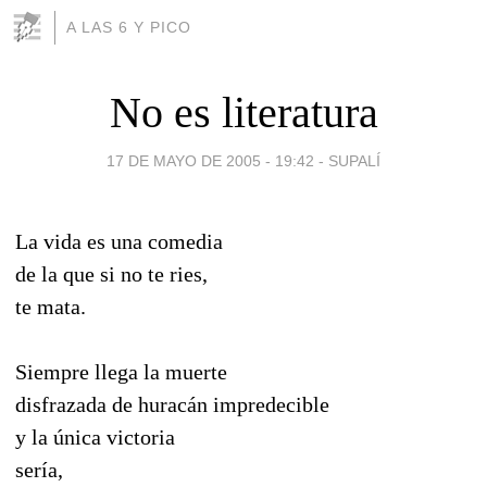
A LAS 6 Y PICO
No es literatura
17 DE MAYO DE 2005 - 19:42
-
SUPALÍ
La vida es una comedia
de la que si no te ries,
te mata.
Siempre llega la muerte
disfrazada de huracán impredecible
y la única victoria
sería,